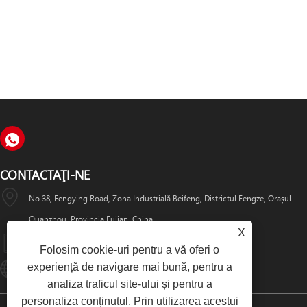
CONTACTAŢI-NE
No.38, Fengying Road, Zona Industrială Beifeng, Districtul Fengze, Orașul
Quanzhou, Provincia Fujian, China
X
+86-595-22777735
Folosim cookie-uri pentru a vă oferi o
experiență de navigare mai bună, pentru a
Qzlcdz@126.com
analiza traficul site-ului și pentru a
personaliza conținutul. Prin utilizarea acestui